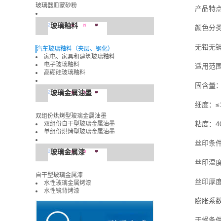
玻璃器皿蒙砂粉
产品特
玻璃釉料
颜色分
无铅无镉
汽车玻璃釉料（夹层、钢化）
家电、家具和建筑玻璃釉料
电子玻璃釉料
适用范围
高硼硅玻璃釉料
固含量：
玻璃金属油墨
细度：≤
双组份烘烤型玻璃金属油墨
粘度：400
双组份自干型玻璃金属油墨
单组份烘烤型玻璃金属油墨
丝印条件：
玻璃金属漆
丝印温度/
自干型玻璃金属漆
丝印厚度
水性玻璃金属烤漆
水性镜背烤漆
膨胀系数：6
干燥条件：