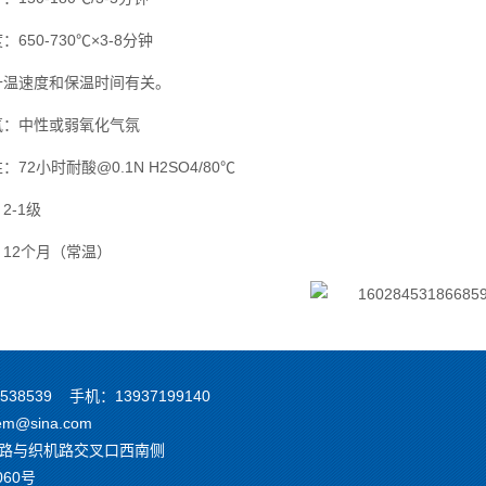
650-730℃×3-8分钟
升温速度和保温时间有关。
氛：中性或弱氧化气氛
72小时耐酸@0.1N H2SO4/80℃
2-1级
12个月（常温）
538539 手机：13937199140
em@sina.com
路与织机路交叉口西南侧
060号