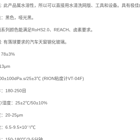
点: 此产品属水溶性，所以可以直接用水清洗网版、工具和设备。具有极
类：黑色，哑光黑。
系列颜色能满足RoHS2.0、REACH、卤素要求。
: 有落球要求的汽车天窗钢化玻璃。
78±3%
13μm
±100dPa.s/25±3℃ (RION粘度计VT-04F)
180-250目
湿度：25±2℃/50±10%
：20-25μm
.5-9.5×10ˉ⁷/℃
150-180℃/3-5分钟