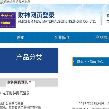
财神网页登录
AMICHEM NEW MATERIALS(ZHENGZHOU) CO.,LTD.
首页
企业简介
产品展
产品分类
首页
新闻中心
>
>
财神网页登录
电子财神网页登录
2017年11月2
水性财神网页登录
家电、家具和建筑财神网页登录